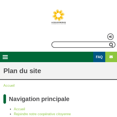
Aller
au
contenu
principal
Menu
Rechercher
du
FAQ
compte
Second
Navigation
de
menu
principale
Plan du site
l'utilisateur
Accueil
Fil
Navigation principale
d'Ariane
Accueil
Rejoindre notre coopérative citoyenne