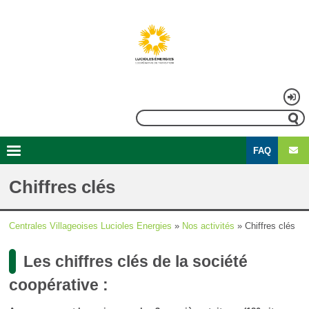
Aller
au
contenu
principal
Menu
Rechercher
du
FAQ
compte
Second
Navigation
de
menu
principale
Chiffres clés
l'utilisateur
Centrales Villageoises Lucioles Energies
Nos activités
Chiffres clés
Fil
Les chiffres clés de la société
d'Ariane
coopérative :